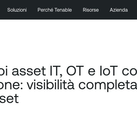
Soluzioni
Perché Tenable
Risorse
Azienda
i asset IT, OT e IoT c
one: visibilità comple
set