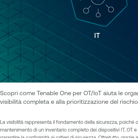
Scopri come Tenable One per OT/IoT aiuta le organ
visibilità completa e alla prioritizzazione del rischio
La visibilità rappresenta il fondamento della sicurezza, poiché of
mantenimento di un inventario completo dei dispositivi IT, OT e Io
garantire la conformità ai critieri di sicurezza. Oltretutto, graz