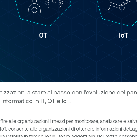
izzazioni a stare al passo con l'evoluzione del pa
 informatico in IT, OT e IoT.
fre alle organizzazioni i mezzi per monitorare, analizzare e salvag
T, consente alle organizzazioni di ottenere informazioni dettaglia
ie alla visibilità in tempo reale i team addetti alla sicurezza po