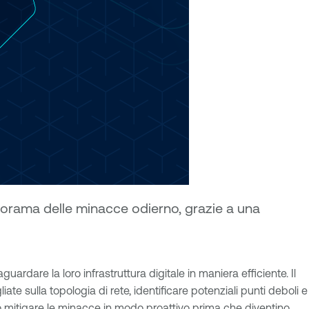
norama delle minacce odierno, grazie a una
uardare la loro infrastruttura digitale in maniera efficiente. Il
te sulla topologia di rete, identificare potenziali punti deboli e
ssono mitigare le minacce in modo proattivo prima che diventino