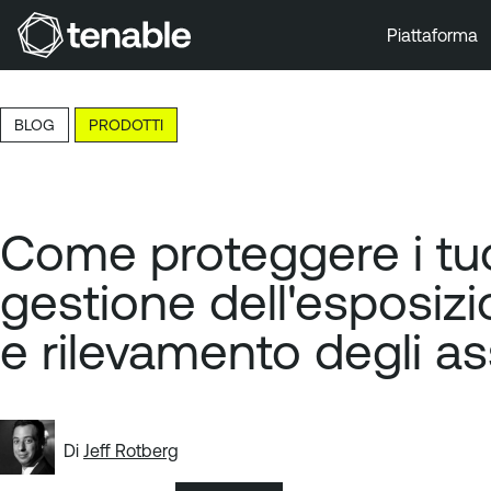
Piattaforma
Vai a Navigazione principale
Vai a Contenuto principale
BLOG
PRODOTTI
Vai a Piè di pagina
Come proteggere i tuo
gestione dell'esposizi
e rilevamento degli as
Di
Jeff Rotberg