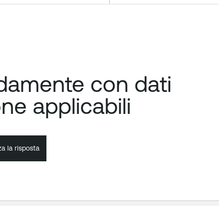
idamente con dati
one applicabili
za la risposta
za la risposta