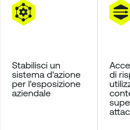
Stabilisci un
Accel
sistema d'azione
di ri
per l'esposizione
utili
aziendale
cont
super
atta