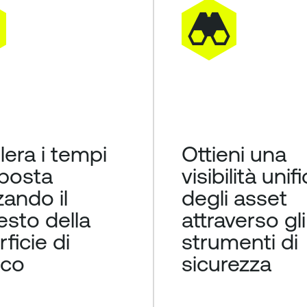
era i tempi
Ottieni una
sposta
visibilità unif
zzando il
degli asset
esto della
attraverso gli
ficie di
strumenti di
cco
sicurezza