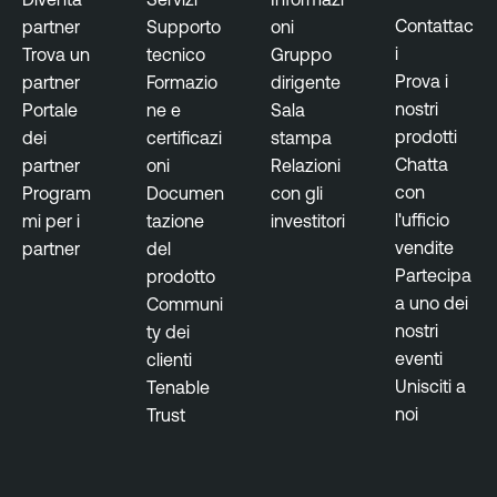
Contattac
partner
Supporto
oni
i
Trova un
tecnico
Gruppo
Prova i
partner
Formazio
dirigente
nostri
Portale
ne e
Sala
prodotti
dei
certificazi
stampa
Chatta
partner
oni
Relazioni
con
Program
Documen
con gli
l'ufficio
mi per i
tazione
investitori
vendite
partner
del
Partecipa
prodotto
a uno dei
Communi
nostri
ty dei
eventi
clienti
Unisciti a
Tenable
noi
Trust