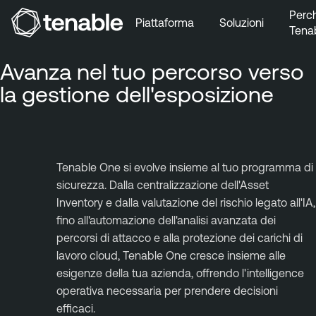
Perc
Piattaforma
Soluzioni
Tena
Vai a Navigazione principale
Avanza nel tuo percorso verso
Vai a Contenuto principale
la gestione dell'esposizione
Vai a Piè di pagina
Tenable One si evolve insieme al tuo programma di
sicurezza. Dalla centralizzazione dell'Asset
Inventory e dalla valutazione del rischio legato all'IA,
fino all'automazione dell'analisi avanzata dei
percorsi di attacco e alla protezione dei carichi di
lavoro cloud, Tenable One cresce insieme alle
esigenze della tua azienda, offrendo l'intelligence
operativa necessaria per prendere decisioni
efficaci.