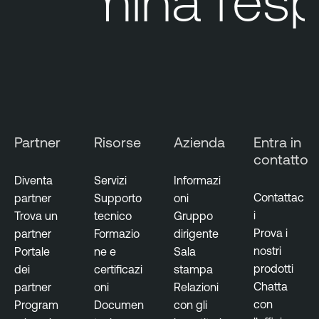
Elimina
l'espo
O
n
e
Partner
Risorse
Azienda
Entra in
contatto
Diventa
Servizi
Informazi
Contattac
partner
Supporto
oni
i
Trova un
tecnico
Gruppo
Prova i
partner
Formazio
dirigente
nostri
Portale
ne e
Sala
prodotti
dei
certificazi
stampa
Chatta
partner
oni
Relazioni
con
Program
Documen
con gli