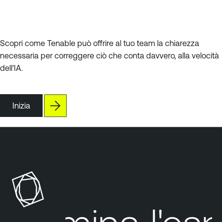
Scopri come Tenable può offrire al tuo team la chiarezza
necessaria per correggere ciò che conta davvero, alla velocità
dell'IA.
Inizia
T
e
n
a
b
l
e