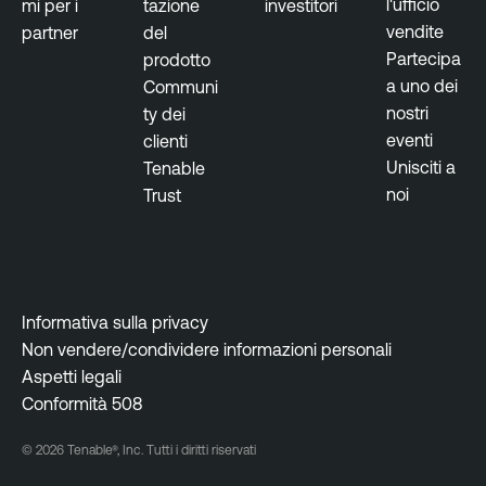
l'ufficio
mi per i
tazione
investitori
vendite
partner
del
Partecipa
prodotto
a uno dei
Communi
nostri
ty dei
eventi
clienti
Unisciti a
Tenable
noi
Trust
Informativa sulla privacy
Non vendere/condividere informazioni personali
Aspetti legali
Conformità 508
© 2026 Tenable®, Inc. Tutti i diritti riservati