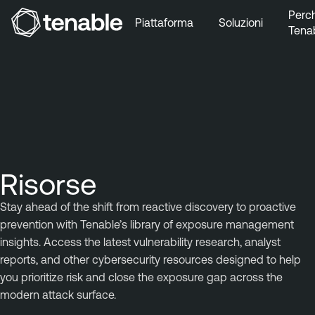
Perc
Piattaforma
Soluzioni
Tena
Vai a Navigazione principale
Vai a Contenuto principale
Vai a Piè di pagina
Risorse
Stay ahead of the shift from reactive discovery to proactive
prevention with Tenable’s library of exposure management
insights. Access the latest vulnerability research, analyst
reports, and other cybersecurity resources designed to help
you prioritize risk and close the exposure gap across the
modern attack surface.