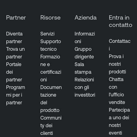
Partner
Risorse
Azienda
Entra in
contatto
Diventa
Servizi
Informazi
Contattac
partner
Supporto
oni
i
Trova un
tecnico
Gruppo
Prova i
partner
Formazio
dirigente
nostri
Portale
ne e
Sala
prodotti
dei
certificazi
stampa
Chatta
partner
oni
Relazioni
con
Program
Documen
con gli
l'ufficio
mi per i
tazione
investitori
vendite
partner
del
Partecipa
prodotto
a uno dei
Communi
nostri
ty dei
eventi
clienti