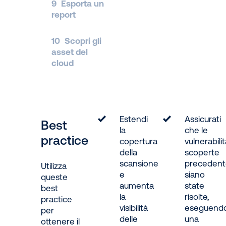
9
Esporta un
report
10
Scopri gli
asset del
cloud
Estendi
Assicurati
Best
la
che le
practice
copertura
vulnerabili
della
scoperte
scansione
preceden
Utilizza
e
siano
queste
aumenta
state
best
la
risolte,
practice
visibilità
eseguend
per
delle
una
ottenere il