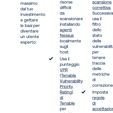
risorse
scansione
massimo
difficili
correttiva
.
dal tuo
da
Successiv
investimento
scansionare
usa il
e gettare
installando
filtro
le basi per
agenti
dello
diventare
Nessus
stato
un utente
localmente
delle
esperto:
sugli
vulnerabili
host.
per
tenere
Usa il
traccia
punteggio
delle
VPR
metriche
(Tenable
di
Vulnerability
correzione
Priority
Rating)
Imposta
di
regole
Tenable
di
per
accettazio