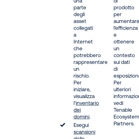
una
di
parte
prodotto
degli
per
asset
aumentar
collegati
l'efficienza
a
e
Internet
ottenere
che
un
potrebbero
contesto
rappresentare
sui dati
un
di
rischio.
esposizion
Per
Per
iniziare,
ulteriori
visualizza
informazion
l'
inventario
vedi
dei
Tenable
domini
.
Ecosyste
Partners.
Esegui
scansioni
delle