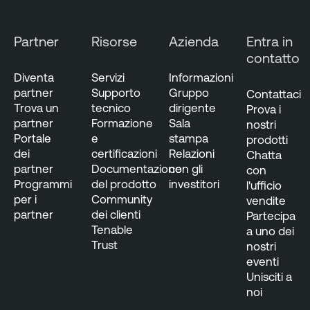
Partner
Risorse
Azienda
Entra in
contatto
Diventa
Servizi
Informazioni
partner
Supporto
Gruppo
Contattaci
Trova un
tecnico
dirigente
Prova i
partner
Formazione
Sala
nostri
Portale
e
stampa
prodotti
dei
certificazioni
Relazioni
Chatta
partner
Documentazione
con gli
con
Programmi
del prodotto
investitori
l'ufficio
per i
Community
vendite
partner
dei clienti
Partecipa
Tenable
a uno dei
Trust
nostri
eventi
Unisciti a
noi