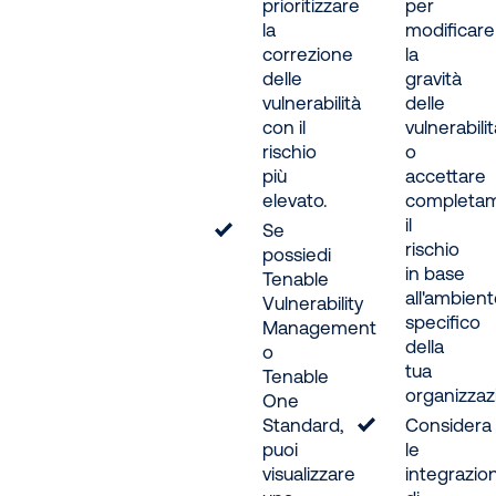
prioritizzare
per
la
modificare
correzione
la
delle
gravità
vulnerabilità
delle
con il
vulnerabili
rischio
o
più
accettare
elevato.
completa
il
Se
rischio
possiedi
in base
Tenable
all'ambien
Vulnerability
specifico
Management
della
o
tua
Tenable
organizzaz
One
Standard,
Considera
puoi
le
visualizzare
integrazion