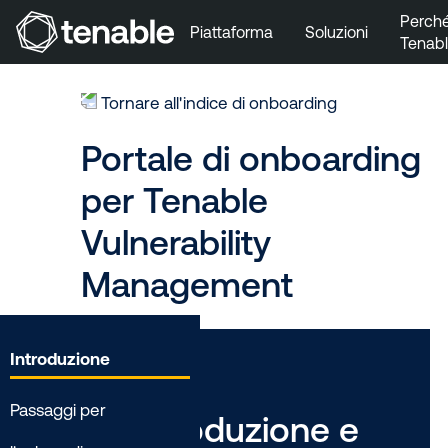
Perch
Piattaforma
Soluzioni
Tenab
Vai a Navigazione principale
Vai a Contenuto principale
Tornare all'indice di onboarding
Vai a Piè di pagina
Portale di onboarding
per Tenable
Vulnerability
Management
Introduzione
Passaggi per
Introduzione e