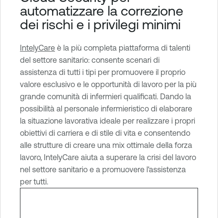
n
automatizzare la correzione
a
dei rischi e i privilegi minimi
b
l
IntelyCare
è la più completa piattaforma di talenti
e
del settore sanitario: consente scenari di
C
assistenza di tutti i tipi per promuovere il proprio
l
valore esclusivo e le opportunità di lavoro per la più
o
grande comunità di infermieri qualificati. Dando la
u
possibilità al personale infermieristico di elaborare
d
la situazione lavorativa ideale per realizzare i propri
S
obiettivi di carriera e di stile di vita e consentendo
e
alle strutture di creare una mix ottimale della forza
c
lavoro, IntelyCare aiuta a superare la crisi del lavoro
u
nel settore sanitario e a promuovere l'assistenza
r
per tutti.
i
t
y