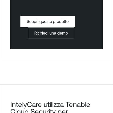
Scopri questo prodotto
Richiedi una demo
T
IntelyCare utilizza Tenable
e
Cloud Security per