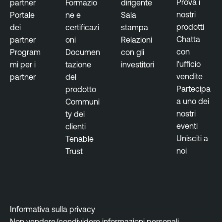
Prova i
partner
Formazio
dirigente
nostri
Portale
ne e
Sala
prodotti
dei
certificazi
stampa
Chatta
partner
oni
Relazioni
con
Program
Documen
con gli
l'ufficio
mi per i
tazione
investitori
vendite
partner
del
Partecipa
prodotto
a uno dei
Communi
nostri
ty dei
eventi
clienti
Unisciti a
Tenable
noi
Trust
Informativa sulla privacy
Non vendere/condividere informazioni personali