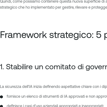
Quindi, come possiamo contenere questa nuova superficie di a
strategico che ho implementato per gestire, rilevare e protegge
Framework strategico: 5 p
1. Stabilire un comitato di gover
La sicurezza dell'IA inizia definendo aspettative chiare con i di
fornisce un elenco di strumenti di IA approvati e non approv
definisce i casi d'uso aziendali appropriati e inappropriati;