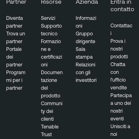
Partner
Risorse
Azienda
Entra in
r
n
contatto
e
a
Diventa
Servizi
Informazi
g
T
Contattac
partner
Supporto
oni
e
e
i
Trova un
tecnico
Gruppo
m
n
Prova i
partner
Formazio
dirigente
e
a
nostri
Portale
ne e
Sala
n
b
prodotti
dei
certificazi
stampa
t
l
Chatta
partner
oni
Relazioni
e
con
Program
Documen
con gli
O
l'ufficio
mi per i
tazione
investitori
n
vendite
partner
del
e
Partecipa
prodotto
a uno dei
Communi
nostri
ty dei
eventi
clienti
Unisciti a
Tenable
noi
Trust