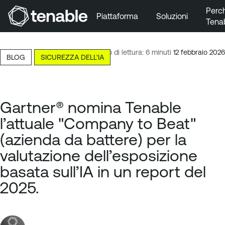
Perc
Piattaforma
Soluzioni
Tena
Vai a Navigazione principale
Vai a Contenuto principale
Tempo di lettura: 6 minuti
12 febbraio 2026
BLOG
SICUREZZA DELL'IA
Vai a Piè di pagina
Gartner® nomina Tenable
l’attuale "Company to Beat"
(azienda da battere) per la
valutazione dell’esposizione
basata sull’IA in un report del
2025.