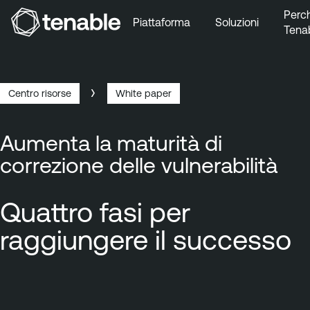
Perc
Piattaforma
Soluzioni
Tena
Vai a Navigazione principale
Vai a Contenuto principale
Vai a Piè di pagina
Centro risorse
White paper
Breadcrumb
Aumenta la maturità di
correzione delle vulnerabilità
Quattro fasi per
raggiungere il successo