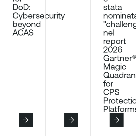
DoD:
stata
Cybersecurity
nominat
beyond
"challen
ACAS
nel
report
2026
Gartner
Magic
Quadran
for
CPS
Protecti
Platform