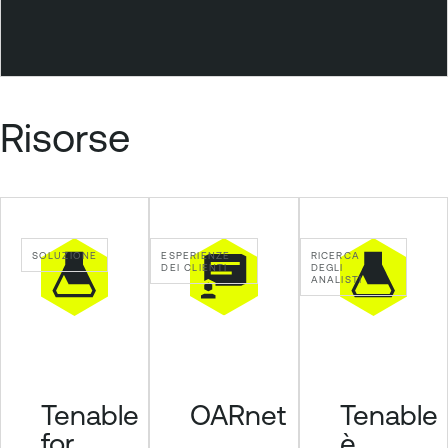
Risorse
SOLUZIONE
ESPERIENZE
RICERCA
DEI CLIENTI
DEGLI
ANALISTI
Tenable
Tenable
OARnet
for
è