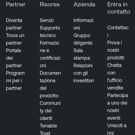
Partner
Risorse
Azienda
Entra in
contatto
Diventa
Servizi
Informazi
Contattac
partner
Supporto
oni
i
Trova un
tecnico
Gruppo
Prova i
partner
Formazio
dirigente
nostri
Portale
ne e
Sala
prodotti
dei
certificazi
stampa
Chatta
partner
oni
Relazioni
con
Program
Documen
con gli
l'ufficio
mi per i
tazione
investitori
vendite
partner
del
Partecipa
prodotto
a uno dei
Communi
nostri
ty dei
eventi
clienti
Unisciti a
Tenable
noi
Trust