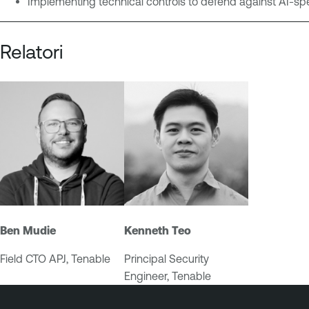
Implementing technical controls to defend against AI-spe
e
T
e
Relatori
n
a
b
l
e
O
n
e
Ben Mudie
Kenneth Teo
Field CTO APJ, Tenable
Principal Security
Engineer, Tenable