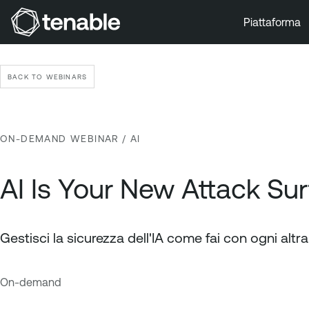
Piattaforma
Vai a Navigazione principale
Vai a Contenuto principale
BACK TO WEBINARS
Vai a Piè di pagina
ON-DEMAND WEBINAR
/ AI
AI Is Your New Attack Su
Gestisci la sicurezza dell'IA come fai con ogni altr
On-demand
A
T