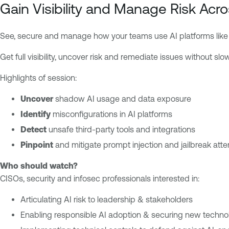
I
e
Gain Visibility and Manage Risk Acro
n
a
See, secure and manage how your teams use AI platforms like 
b
l
Get full visibility, uncover risk and remediate issues without slo
e
O
Highlights of session:
n
Uncover
shadow AI usage and data exposure
e
Identify
misconfigurations in AI platforms
A
I
Detect
unsafe third-party tools and integrations
E
Pinpoint
and mitigate prompt injection and jailbreak att
x
Who should watch?
p
CISOs, security and infosec professionals interested in:
o
s
Articulating AI risk to leadership & stakeholders
u
Enabling responsible AI adoption & securing new technol
r