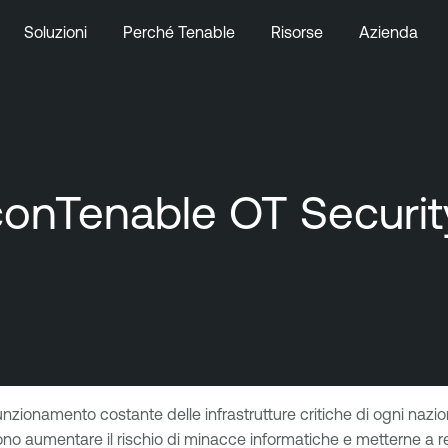
Soluzioni
Perché Tenable
Risorse
Azienda
conTenable OT Securit
unzionamento costante delle infrastrutture critiche di ogni nazi
ono aumentare il rischio di minacce informatiche e metterne a r