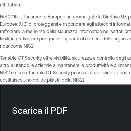
affidabilità.
Nel 2016, il Parlamento Europeo ha promulgato la Direttiva UE per l
Europea (UE) di proteggersi e rispondere agli attacchi informatic
rafforzare la resilienza della sicurezza informatica nei settori 
limiti, in particolare per quanto riguarda il numero delle organi
nota come NIS2.
Tenable OT Security offre visibilità, sicurezza e controllo degli am
altro, aiutando le aziende a mantenere la produttività e a rimane
NIS2 e come Tenable OT Security possa aiutare i clienti a conte
costituisce uno dei tre pilastri della NIS2).
T
e
n
Scarica il PDF
a
b
l