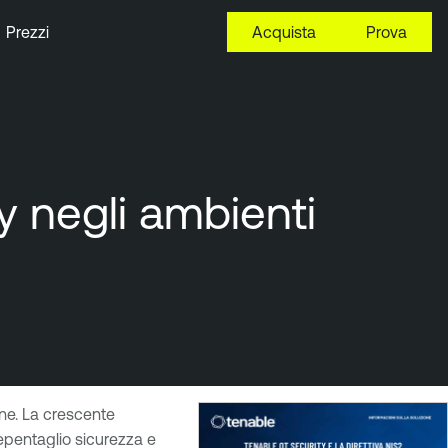
Prezzi
Acquista
Prova
y negli ambienti
one. La crescente
epentaglio sicurezza e