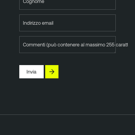
Cognome
Indirizzo email
Commenti (può contenere al massimo 255 caratteri)
Invia
T
e