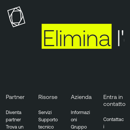
n
a
b
l
Elimina
l'
e
I
d
e
n
t
i
t
y
Partner
Risorse
Azienda
Entra in
E
contatto
x
p
Diventa
Servizi
Informazi
o
Contattac
partner
Supporto
oni
s
i
Trova un
tecnico
Gruppo