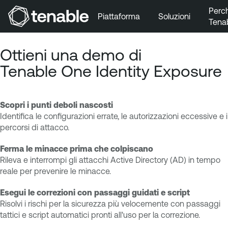
Perc
Piattaforma
Soluzioni
Tena
Vai a Navigazione principale
Ottieni una demo di
Vai a Contenuto principale
Tenable One Identity Exposure
Vai a Piè di pagina
Scopri i punti deboli nascosti
Identifica le configurazioni errate, le autorizzazioni eccessive e i
percorsi di attacco.
Ferma le minacce prima che colpiscano
Rileva e interrompi gli attacchi Active Directory (AD) in tempo
reale per prevenire le minacce.
Esegui le correzioni con passaggi guidati e script
Risolvi i rischi per la sicurezza più velocemente con passaggi
tattici e script automatici pronti all'uso per la correzione.