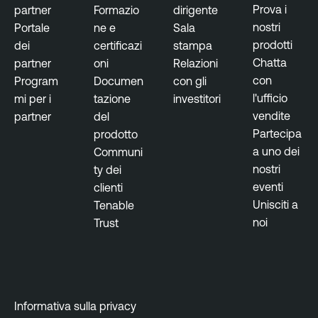
u
Prova i
partner
Formazio
dirigente
r
nostri
Portale
ne e
Sala
e
prodotti
dei
certificazi
stampa
Chatta
partner
oni
Relazioni
con
Program
Documen
con gli
l'ufficio
mi per i
tazione
investitori
vendite
partner
del
Partecipa
prodotto
a uno dei
Communi
nostri
ty dei
eventi
clienti
Unisciti a
Tenable
noi
Trust
Informativa sulla privacy