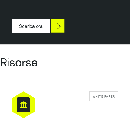
Scarica ora
Risorse
WHITE PAPER