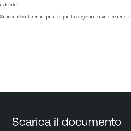
aziendali.
Scarica il brief per scoprire le quattro ragioni chiave che rendon
T
e
n
a
b
l
e
O
n
e
Scarica il documento