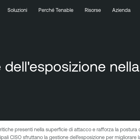
Soluzioni
Perché Tenable
Risorse
Azienda
e dell'esposizione nella
itiche presenti nella superficie di attacco e rafforza la postura d
ali CISO sfruttano la gestione dell'esposizione per migliorare la 