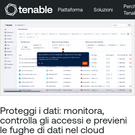
Perc
Piattaforma
Soluzioni
Tena
Vai a Navigazione principale
Vai a Contenuto principale
Vai a Piè di pagina
Proteggi i dati: monitora,
controlla gli accessi e previeni
le fughe di dati nel cloud