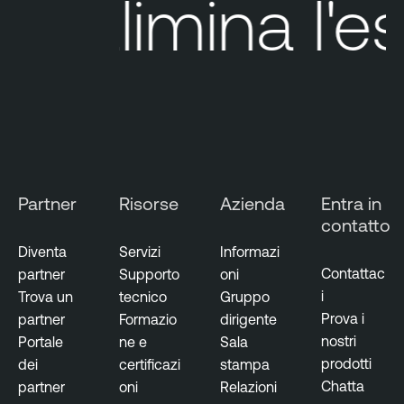
Elimina
l'es
e
O
n
e
T
e
n
a
b
Partner
Risorse
Azienda
Entra in
l
contatto
e
Diventa
Servizi
Informazi
C
Contattac
partner
Supporto
oni
l
i
Trova un
tecnico
Gruppo
o
Prova i
partner
Formazio
dirigente
u
nostri
Portale
ne e
Sala
d
prodotti
dei
certificazi
stampa
E
Chatta
partner
oni
Relazioni
x