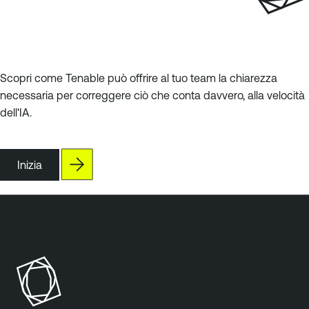
Scopri come Tenable può offrire al tuo team la chiarezza
necessaria per correggere ciò che conta davvero, alla velocità
dell'IA.
Inizia
T
e
n
a
b
l