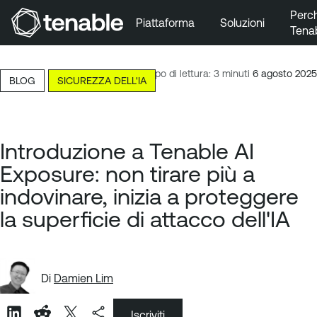
Perc
Piattaforma
Soluzioni
Tena
Vai a Navigazione principale
Vai a Contenuto principale
Tempo di lettura: 3 minuti
6 agosto 2025
BLOG
SICUREZZA DELL'IA
Vai a Piè di pagina
Introduzione a Tenable AI
Exposure: non tirare più a
indovinare, inizia a proteggere
la superficie di attacco dell'IA
Di
Damien Lim
Iscriviti