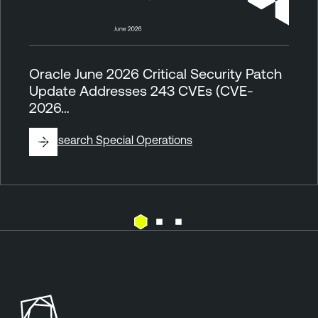
Oracle June 2026 Critical Security Patch
Update Addresses 243 CVEs (CVE-
2026…
By
Research Special Operations
E
T
x
e
p
n
o
a