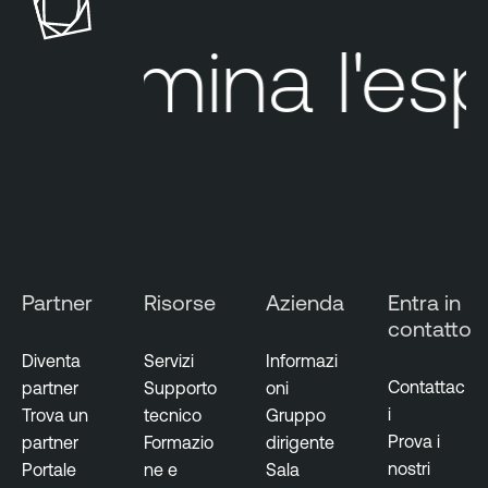
s
b
u
l
Elimina
l'espo
r
e
e
O
M
n
a
e
n
a
g
e
m
Partner
Risorse
Azienda
Entra in
e
contatto
n
t
Diventa
Servizi
Informazi
Contattac
partner
Supporto
oni
i
Trova un
tecnico
Gruppo
Prova i
partner
Formazio
dirigente
nostri
Portale
ne e
Sala