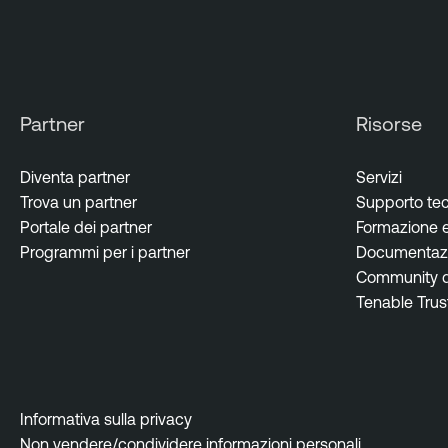
r
a
b
i
l
Partner
Risorse
i
t
Diventa partner
Servizi
y
Trova un partner
Supporto te
M
Portale dei partner
Formazione e 
a
Programmi per i partner
Documentazi
n
Community de
a
Tenable Trus
g
e
m
e
n
Informativa sulla privacy
t
Non vendere/condividere informazioni personali