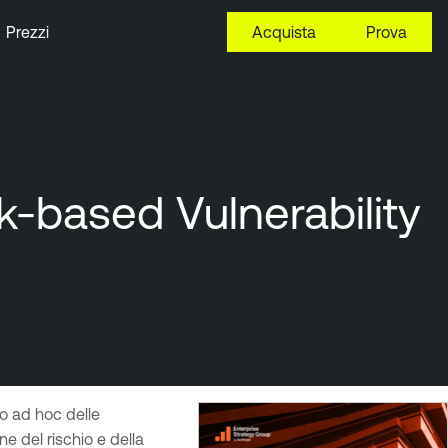
Prezzi
Acquista
Prova
sk-based Vulnerability
 o ad hoc delle
e del rischio e della