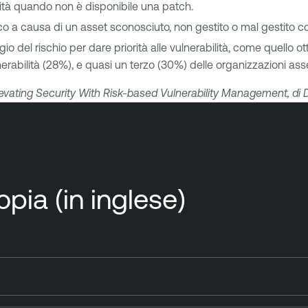
lità quando non è disponibile una patch.
ico a causa di un asset sconosciuto, non gestito o mal gestito c
gio del rischio per dare priorità alle vulnerabilità, come quello 
abilità (28%), e quasi un terzo (30%) delle organizzazioni assegna
levating Security With Risk-based Vulnerability Management, di
pia (in inglese)