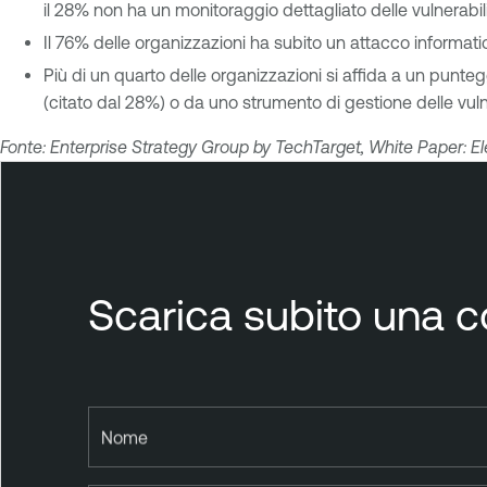
il 28% non ha un monitoraggio dettagliato delle vulnerabi
Il 76% delle organizzazioni ha subito un attacco informat
Più di un quarto delle organizzazioni si affida a un punteg
(citato dal 28%) o da uno strumento di gestione delle vulner
Fonte: Enterprise Strategy Group by TechTarget, White Paper: E
Scarica subito una co
Nome