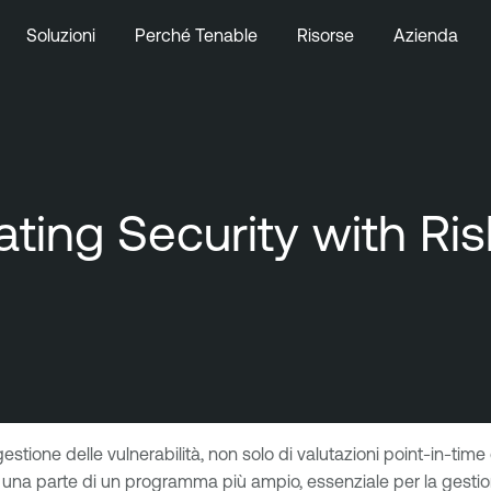
Soluzioni
Perché Tenable
Risorse
Azienda
ating Security with Ri
estione delle vulnerabilità, non solo di valutazioni point-in-time
o una parte di un programma più ampio, essenziale per la gestion